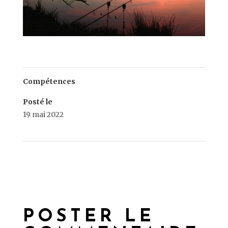
Compétences
Posté le
19 mai 2022
←
ADP
IPSO FACTO
→
POSTER LE