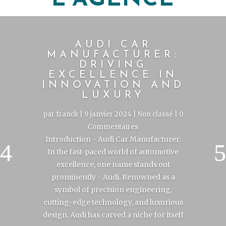
AUDI CAR
MANUFACTURER:
DRIVING
EXCELLENCE IN
INNOVATION AND
LUXURY
par
franck
|
9 janvier 2024
|
Non classé
| 0
Commentaires
Introduction - Audi Car Manufacturer:
In the fast-paced world of automotive
excellence, one name stands out
prominently - Audi. Renowned as a
symbol of precision engineering,
cutting-edge technology, and luxurious
design, Audi has carved a niche for itself