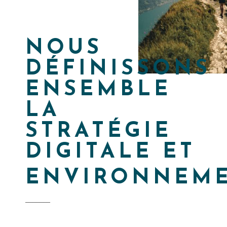
NOUS
DÉFINISSONS
ENSEMBLE
LA
STRATÉGIE
DIGITALE ET
ENVIRONNEM
_______