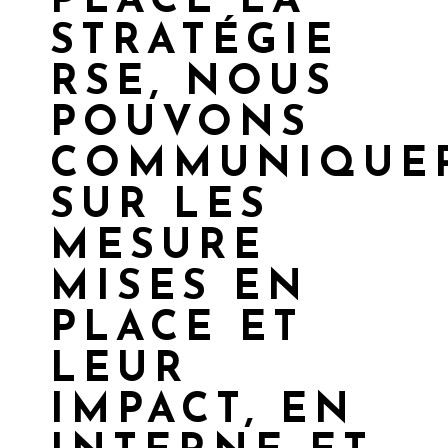
PLACE LA
STRATÉGIE
RSE, NOUS
POUVONS
COMMUNIQUE
SUR LES
MESURE
MISES EN
PLACE ET
LEUR
IMPACT, EN