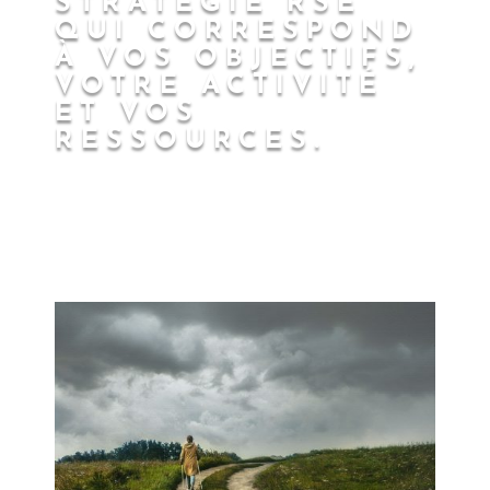
STRATÉGIE RSE
QUI CORRESPOND
À VOS OBJECTIFS,
VOTRE ACTIVITÉ
ET VOS
RESSOURCES.