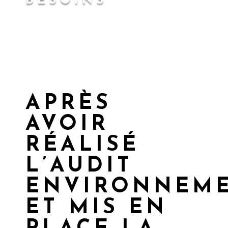
BESOINS
APRÈS
AVOIR
RÉALISÉ
L’AUDIT
ENVIRONNEM
ET MIS EN