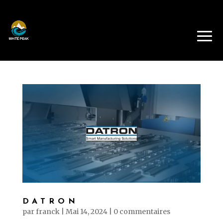
DATRON
par
franck
|
Mai 14, 2024
|
0 commentaires